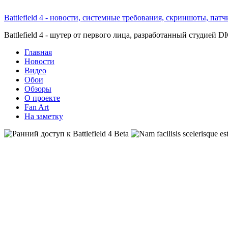
Battlefield 4 - новости, системные требования, скриншоты, пат
Battlefield 4 - шутер от первого лица, разработанный студией D
Главная
Новости
Видео
Обои
Обзоры
О проекте
Fan Art
На заметку