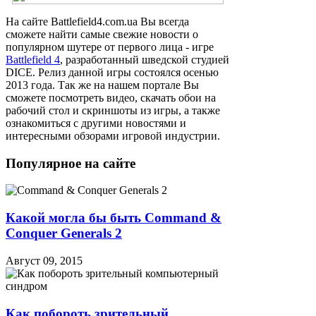
На сайте Battlefield4.com.ua Вы всегда
сможете найти самые свежие новости о
популярном шутере от первого лица - игре
Battlefield 4
, разработанный шведской студией
DICE. Релиз данной игры состоялся осенью
2013 года. Так же на нашем портале Вы
сможете посмотреть видео, скачать обои на
рабочий стол и скриншоты из игры, а также
ознакомиться с другими новостями и
интересными обзорами игровой индустрии.
Популярное на сайте
Какой могла бы быть Command &
Conquer Generals 2
Август 09, 2015
Как побороть зрительный