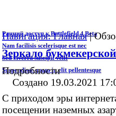
Ранний доступ к Battlefield 4 Beta
Навигация: Главная
|
Обз
Nam facilisis scelerisque est nec
Зеркало букмекерско
Sed viverra suscipit velit
Подробности
Suspendisse quam in elit pellentesque
Создано 19.03.2021 17:
С приходом эры интернета
посещении наземных азар