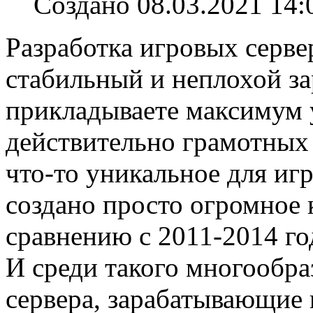
Создано 08.03.2021 14:
Разработка игровых серве
стабильный и неплохой за
прикладываете максимум у
действительно грамотных
что-то уникальное для игр
создано просто огромное 
сравнению с 2011-2014 го
И среди такого многообр
сервера, зарабатывающие 