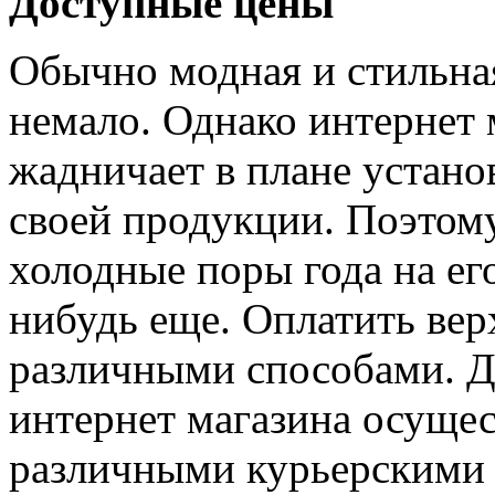
Доступные цены
Обычно модная и стильна
немало. Однако интернет 
жадничает в плане устан
своей продукции. Поэтому
холодные поры года на его
нибудь еще. Оплатить ве
различными способами. До
интернет магазина осущес
различными курьерскими