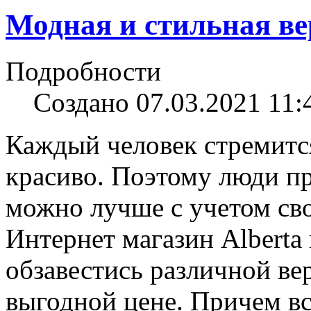
Модная и стильная ве
Подробности
Создано 07.03.2021 11:
Каждый человек стремитс
красиво. Поэтому люди пр
можно лучше с учетом св
Интернет магазин Alberta
обзавестись различной ве
выгодной цене. Причем в