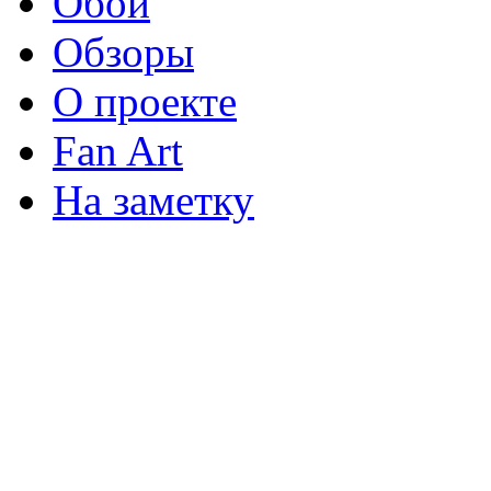
Обои
Обзоры
О проекте
Fan Art
На заметку