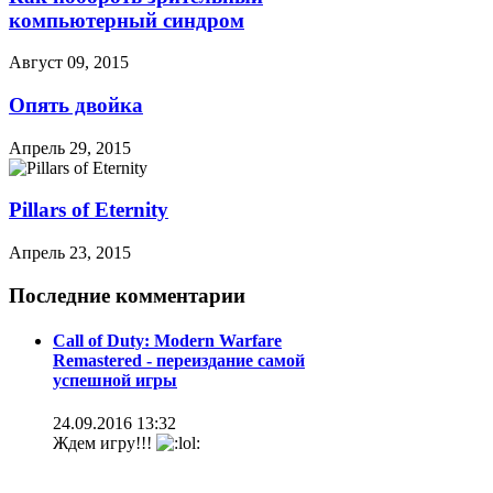
компьютерный синдром
Август 09, 2015
Опять двойка
Апрель 29, 2015
Pillars of Eternity
Апрель 23, 2015
Последние комментарии
Call of Duty: Modern Warfare
Remastered - переиздание самой
успешной игры
24.09.2016 13:32
Ждем игру!!!