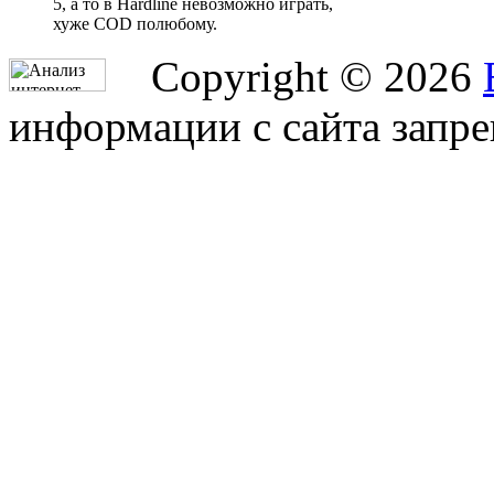
5, а то в Hardline невозможно играть,
хуже COD полюбому.
Copyright © 2026
информации с сайта запр