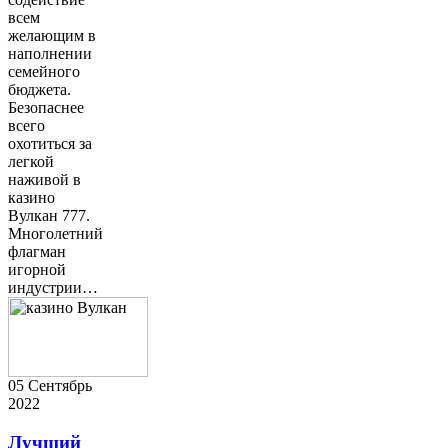
всем
желающим в
наполнении
семейного
бюджета.
Безопаснее
всего
охотиться за
легкой
наживой в
казино
Вулкан 777.
Многолетний
флагман
игорной
индустрии…
05 Сентябрь
2022
Лучший