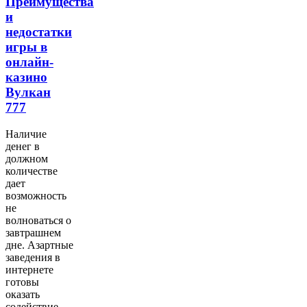
Преимущества
и
недостатки
игры в
онлайн-
казино
Вулкан
777
Наличие
денег в
должном
количестве
дает
возможность
не
волноваться о
завтрашнем
дне. Азартные
заведения в
интернете
готовы
оказать
содействие