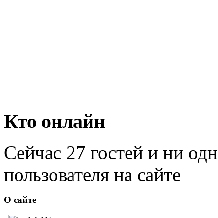
Кто
онлайн
Сейчас 27 гостей и ни од
пользователя на сайте
О сайте