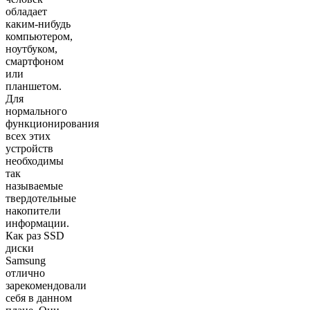
обладает
каким-нибудь
компьютером,
ноутбуком,
смартфоном
или
планшетом.
Для
нормального
функционирования
всех этих
устройств
необходимы
так
называемые
твердотельные
накопители
информации.
Как раз SSD
диски
Samsung
отлично
зарекомендовали
себя в данном