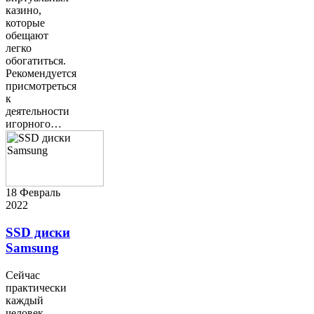
казино,
которые
обещают
легко
обогатиться.
Рекомендуется
присмотреться
к
деятельности
игорного…
18 Февраль
2022
SSD диски
Samsung
Сейчас
практически
каждый
человек