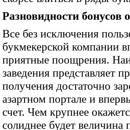
Разновидности бонусов о
Все без исключения польз
букмекерской компании вп
приятные поощрения. Наи
заведения представляет п
получения достаточно зар
азартном портале и вперв
счет. Чем крупнее окажет
солиднее будет величина 