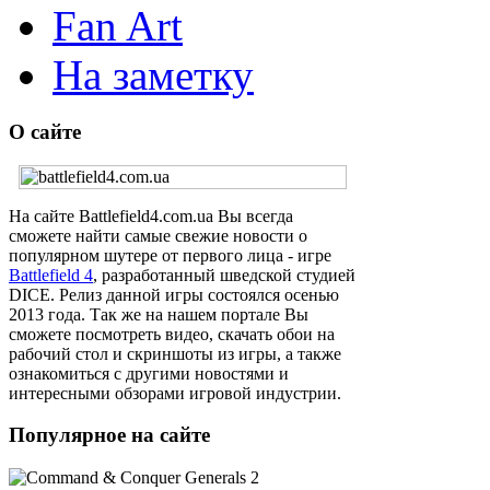
Fan Art
На заметку
О сайте
На сайте Battlefield4.com.ua Вы всегда
сможете найти самые свежие новости о
популярном шутере от первого лица - игре
Battlefield 4
, разработанный шведской студией
DICE. Релиз данной игры состоялся осенью
2013 года. Так же на нашем портале Вы
сможете посмотреть видео, скачать обои на
рабочий стол и скриншоты из игры, а также
ознакомиться с другими новостями и
интересными обзорами игровой индустрии.
Популярное на сайте