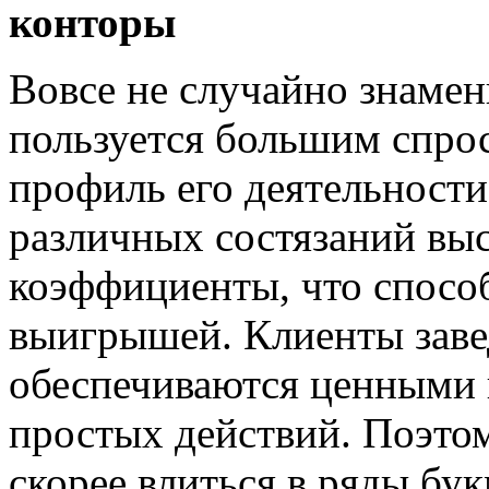
конторы
Вовсе не случайно знаме
пользуется большим спро
профиль его деятельности
различных состязаний вы
коэффициенты, что спосо
выигрышей. Клиенты заве
обеспечиваются ценными 
простых действий. Поэто
скорее влиться в ряды бу