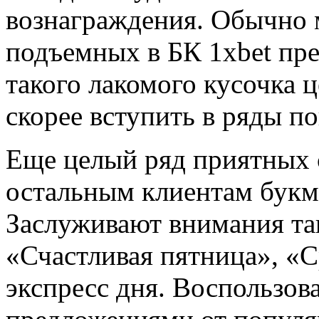
вознаграждения. Обычно 
подъемных в БК 1xbet пре
такого лакомого кусочка 
скорее вступить в ряды по
Еще целый ряд приятных 
остальным клиентам букм
Заслуживают внимания так
«Счастливая пятница», «С
экспресс дня. Воспользо