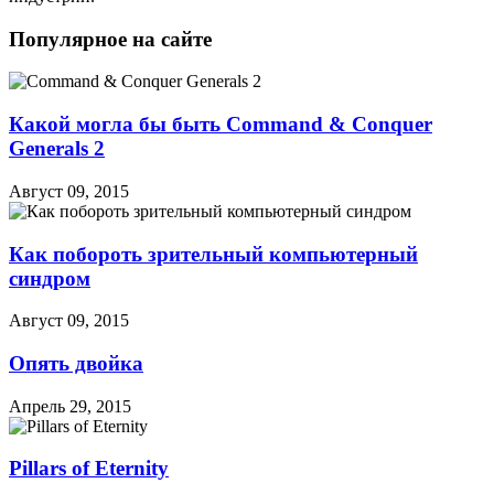
Популярное на сайте
Какой могла бы быть Command & Conquer
Generals 2
Август 09, 2015
Как побороть зрительный компьютерный
синдром
Август 09, 2015
Опять двойка
Апрель 29, 2015
Pillars of Eternity