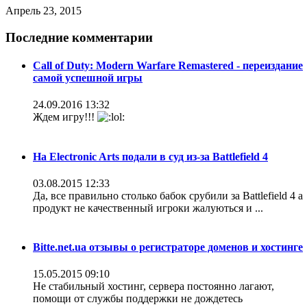
Апрель 23, 2015
Последние комментарии
Call of Duty: Modern Warfare Remastered - переиздание
самой успешной игры
24.09.2016 13:32
Ждем игру!!!
На Electronic Arts подали в суд из-за Battlefield 4
03.08.2015 12:33
Да, все правильно столько бабок срубили за Battlefield 4 а
продукт не качественный игроки жалуються и ...
Bitte.net.ua отзывы о регистраторе доменов и хостинге
15.05.2015 09:10
Не стабильный хостинг, сервера постоянно лагают,
помощи от службы поддержки не дождетесь