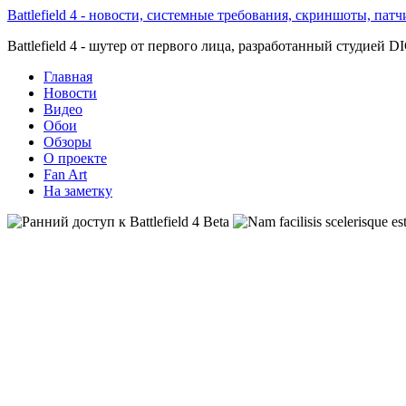
Battlefield 4 - новости, системные требования, скриншоты, пат
Battlefield 4 - шутер от первого лица, разработанный студией D
Главная
Новости
Видео
Обои
Обзоры
О проекте
Fan Art
На заметку