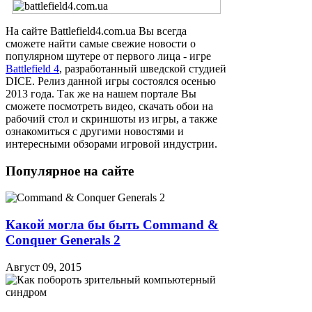
На сайте Battlefield4.com.ua Вы всегда
сможете найти самые свежие новости о
популярном шутере от первого лица - игре
Battlefield 4
, разработанный шведской студией
DICE. Релиз данной игры состоялся осенью
2013 года. Так же на нашем портале Вы
сможете посмотреть видео, скачать обои на
рабочий стол и скриншоты из игры, а также
ознакомиться с другими новостями и
интересными обзорами игровой индустрии.
Популярное на сайте
Какой могла бы быть Command &
Conquer Generals 2
Август 09, 2015