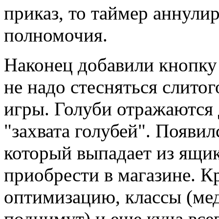
приказ, то таймер аннулир
полномочия.
Наконец добавили кнопку 
не надо стесняться слитог
игры. Голуби отражаются
"захвата голубей". Появил
который выпадает из ящи
приобрести в магазине. Кр
оптимизацию, классы (мед
поднимут) и еще куча всег