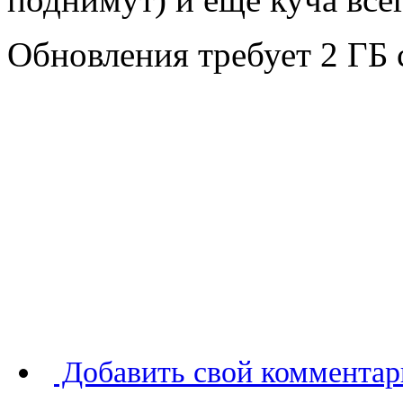
Обновления требует 2 ГБ 
Добавить свой комментар