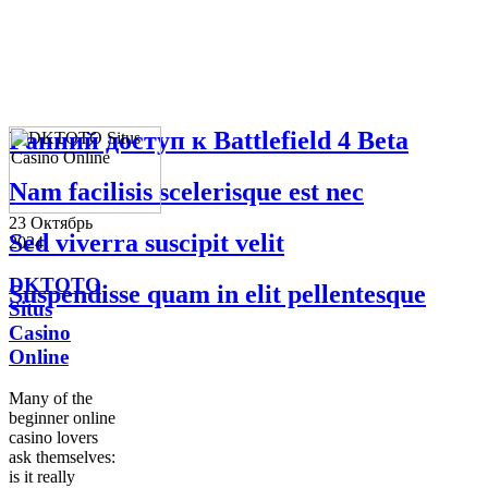
Ранний доступ к Battlefield 4 Beta
Nam facilisis scelerisque est nec
23 Октябрь
Sed viverra suscipit velit
2024
DKTOTO
Suspendisse quam in elit pellentesque
Situs
Casino
Online
Many of the
beginner online
casino lovers
ask themselves:
is it really