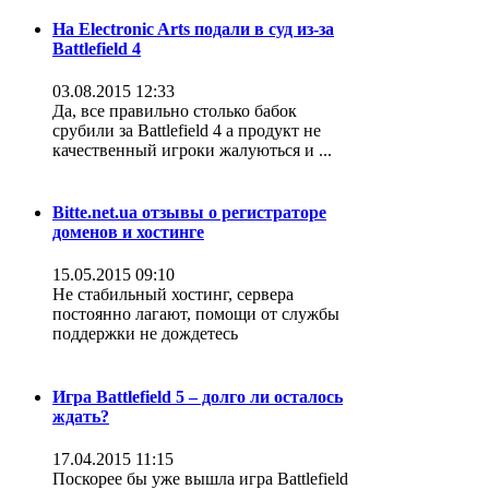
На Electronic Arts подали в суд из-за
Battlefield 4
03.08.2015 12:33
Да, все правильно столько бабок
срубили за Battlefield 4 а продукт не
качественный игроки жалуються и ...
Bitte.net.ua отзывы о регистраторе
доменов и хостинге
15.05.2015 09:10
Не стабильный хостинг, сервера
постоянно лагают, помощи от службы
поддержки не дождетесь
Игра Battlefield 5 – долго ли осталось
ждать?
17.04.2015 11:15
Поскорее бы уже вышла игра Battlefield