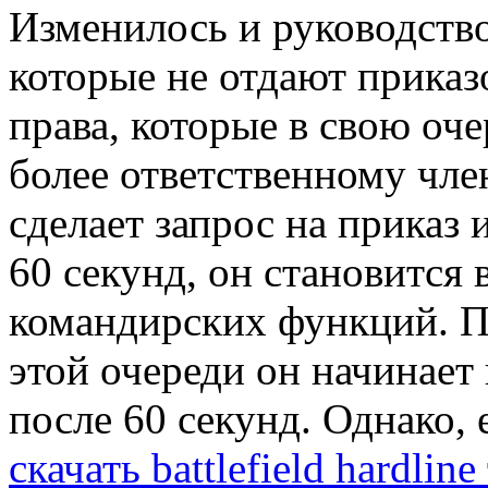
Изменилось и руководств
которые не отдают приказ
права, которые в свою оч
более ответственному чле
сделает запрос на приказ 
60 секунд, он становится 
командирских функций. П
этой очереди он начинает
после 60 секунд. Однако,
скачать battlefield hardlin