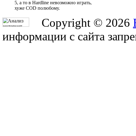
5, а то в Hardline невозможно играть,
хуже COD полюбому.
Copyright © 2026
информации с сайта запр