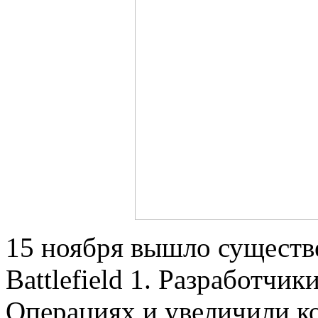
15 ноября вышло существ
Battlefield 1. Разработч
Операциях и увеличили ко