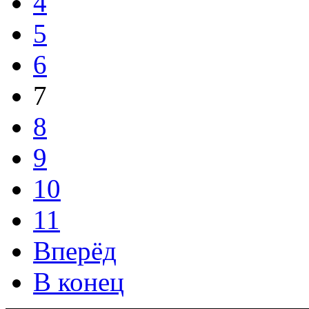
4
5
6
7
8
9
10
11
Вперёд
В конец