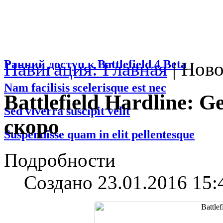
Ранний доступ к Battlefield 4 Beta
Навигация: Главная
|
Ново
Nam facilisis scelerisque est nec
Battlefield Hardline: 
Sed viverra suscipit velit
скоро
Suspendisse quam in elit pellentesque
Подробности
Создано 23.01.2016 15: